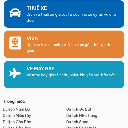
THUÊ XE
Dịch vụ thuê xe giá tốt từ các nhà xe uy tín và chu
đáo
VISA
Dịch vụ Visa nhanh, rẻ. Visa trọn gói, thủ tục đơn
giản
VÉ MÁY BAY
Vé máy bay giá rẻ nhất, nhiều khuyến mãi hấp dẫn
Trong nước
Du lịch Nam Du
Du lịch Đà Lạt
Du lịch Miền tây
Du lịch Nha Trang
Du lịch Côn Đảo
Du lịch Sapa