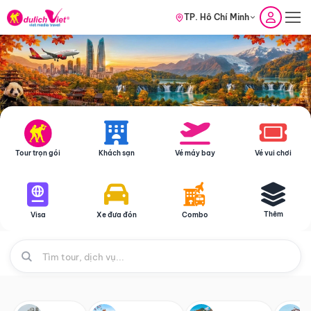
TP. Hồ Chí Minh
Tour trọn gói
Khách sạn
Vé máy bay
Vé vui chơi
Thêm
Visa
Xe đưa đón
Combo