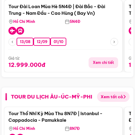
Tour Đài Loan Mùa Hè 5N4Đ | Đài Bắc - Đài
To
Trung - Nam Đầu - Cao Hùng ( Bay Vn)
Tr
Hồ Chí Minh
5N4Đ
13/08
12/09
01/10
Giá từ:
Giá
Xem chi tiết
12.999.000đ
1
TOUR DU LỊCH ÂU-ÚC-MỸ-PHI
Xem tất cả
Điểm nổi bật
Tour Thổ Nhĩ Kỳ Mùa Thu 8N7Đ | Istanbul -
To
Cappadocia - Pamukkale
Đế
Hồ Chí Minh
8N7Đ