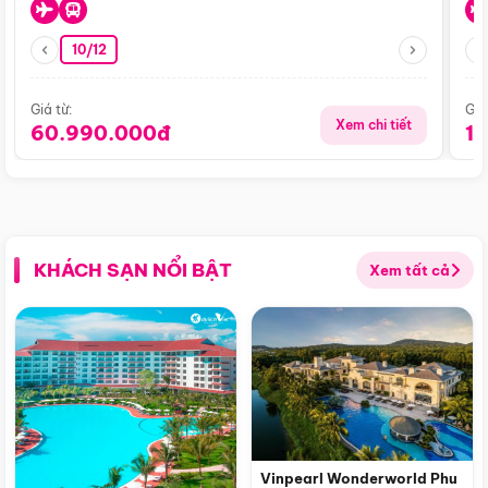
10/12
Giá từ:
Giá
Xem chi tiết
60.990.000đ
1
KHÁCH SẠN NỔI BẬT
Xem tất cả
Vinpearl Wonderworld Phu