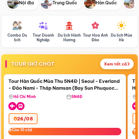
Nội địa
Trung Quốc
Hàn Quốc
N
Combo Du
Tour Doanh
Du lịch Hành
Tour Hoa Anh
Du lịch Mùa
D
lịch
Nghiệp
Hương
Đào
Hè
TOUR GIỜ CHÓT
Xem tất cả
Điểm nổi bật
Còn
18 ngày 15:08:09
Cò
Tour Hàn Quốc Mùa Thu 5N4Đ | Seoul - Everland
To
- Đảo Nami - Tháp Namsan (Bay Sun Phuquoc
Hò
Bay Sun Phuquoc Airways
Tặ
Airways)
Aq
Hồ Chí Minh
5N4Đ
26/08
‹
Còn 10 chỗ
Còn 10 chỗ
C
C