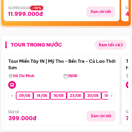
13.999.000đ
5.5
-14%
Xem chi tiết
11.999.000đ
4
TOUR TRONG NƯỚC
Xem tất cả
Điểm nổi bật
Tour Miền Tây 1N | Mỹ Tho - Bến Tre - Cù Lao Thới
To
Sơn
Hu
Hồ Chí Minh
1N0Đ
09/08
14/08
16/08
23/08
30/08
06/09
13/0
Giá từ:
Giá
Xem chi tiết
399.000đ
7