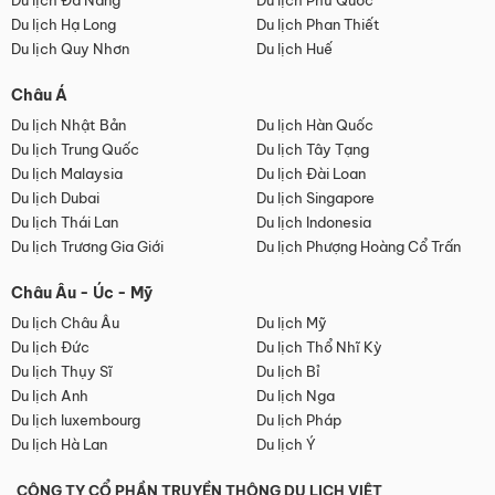
Du lịch Đà Nẵng
Du lịch Phú Quốc
Du lịch Hạ Long
Du lịch Phan Thiết
Du lịch Quy Nhơn
Du lịch Huế
Châu Á
Du lịch Nhật Bản
Du lịch Hàn Quốc
Du lịch Trung Quốc
Du lịch Tây Tạng
Du lịch Malaysia
Du lịch Đài Loan
Du lịch Dubai
Du lịch Singapore
Du lịch Thái Lan
Du lịch Indonesia
Du lịch Trương Gia Giới
Du lịch Phượng Hoàng Cổ Trấn
Châu Âu - Úc - Mỹ
Du lịch Châu Âu
Du lịch Mỹ
Du lịch Đức
Du lịch Thổ Nhĩ Kỳ
Du lịch Thụy Sĩ
Du lịch Bỉ
Du lịch Anh
Du lịch Nga
Du lịch luxembourg
Du lịch Pháp
Du lịch Hà Lan
Du lịch Ý
CÔNG TY CỔ PHẦN TRUYỀN THÔNG DU LỊCH VIỆT