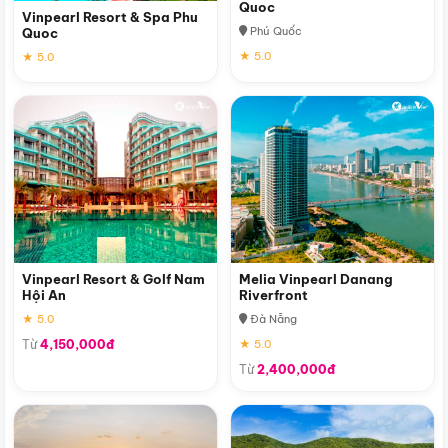
Quoc
Vinpearl Resort & Spa Phu
Phú Quốc
Quoc
★ 5.0
★ 5.0
Vinpearl Resort & Golf Nam
Melia Vinpearl Danang
Hội An
Riverfront
★ 5.0
Đà Nẵng
Từ
4,150,000đ
★ 5.0
Từ
2,400,000đ