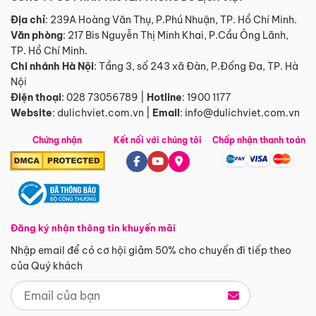
Địa chỉ
: 239A Hoàng Văn Thụ, P.Phú Nhuận, TP. Hồ Chí Minh.
Văn phòng
:
217 Bis Nguyễn Thị Minh Khai, P.Cầu Ông Lãnh,
TP. Hồ Chí Minh.
Chi nhánh Hà Nội
:
Tầng 3, số 243 xã Đàn, P.Đống Đa, TP. Hà
Nội
Điện thoại
:
028 73056789
|
Hotline
:
1900 1177
Website
:
dulichviet.com.vn
|
Email
:
info@dulichviet.com.vn
Chứng nhận
Kết nối với chúng tôi
Chấp nhận thanh toán
Đăng ký nhận thông tin khuyến mãi
Nhập email để có cơ hội giảm 50% cho chuyến đi tiếp theo
của Quý khách