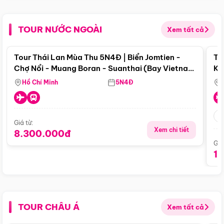
TOUR NƯỚC NGOÀI
Xem tất cả
Điểm nổi bật
Tour Thái Lan Mùa Thu 5N4Đ | Biển Jomtien -
To
Chợ Nổi - Muang Boran - Suanthai (Bay Vietnam
Ku
Airlines)
Si
Hồ Chí Minh
5N4Đ
Giá từ:
Xem chi tiết
8.300.000đ
Giá
1
TOUR CHÂU Á
Xem tất cả
Điểm nổi bật