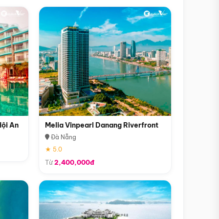
Hội An
Melia Vinpearl Danang Riverfront
Đà Nẵng
★ 5.0
Từ
2,400,000đ