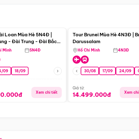
Điểm nổi bật
Điểm nổi
ài Loan Mùa Hè 5N4Đ |
Tour Brunei Mùa Hè 4N3Đ | B
ng - Đài Trung - Đài Bắc
Darussalam
j)
í Minh
5N4Đ
Hồ Chí Minh
4N3Đ
4/09
18/09
30/08
17/09
24/09
Giá từ:
Xem chi tiết
Xem chi 
90.000đ
14.499.000đ