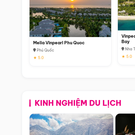
Vinpea
Bay
Melia Vinpearl Phu Quoc
Nha T
Phú Quốc
★ 5.0
★ 5.0
KINH NGHIỆM DU LỊCH