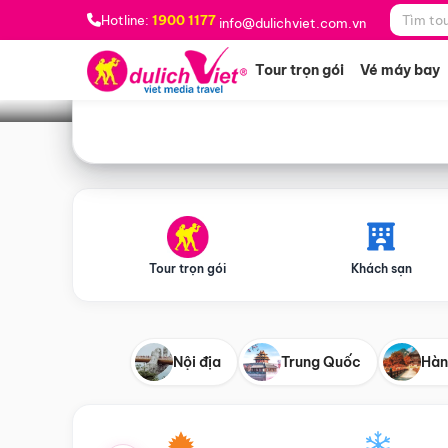
Bạn muốn đi đâu?
*
Hotline:
1900 1177
info@dulichviet.com.vn
Tour trọn gói
Vé máy bay
Tour trọn gói
Khách sạn
Nội địa
Trung Quốc
Hàn