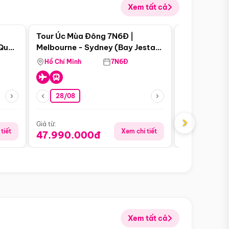
Xem tất cả
 bật
Điểm nổi bật
Tour Úc Mùa Đông 7N6Đ |
Tour Nam Ph
 Quan
Melbourne - Sydney (Bay Jestar
Cape Town -
Airways)
Bàn - Johan
Hồ Chí Minh
7N6Đ
Hồ Chí Minh
Safari - Lo
28/08
28/08
›
Giá từ:
Giá từ:
tiết
Xem chi tiết
47.990.000đ
88.900.0
Xem tất cả