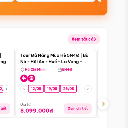
Xem tất cả
 bật
Điểm nổi bật
|
Tour Đà Nẵng Mùa Hè 5N4Đ | Bà
Tour Đà Nẵn
ong
Nà - Hội An - Huế - La Vang -
Nà - Hội An
Động Thiên Đường
Nha
Hồ Chí Minh
5N4Đ
Hồ Chí Minh
2/08
26/08
05/09
12/08
19/08
09/09
26/08
12/09
13/08
›
Giá từ:
Giá từ:
tiết
Xem chi tiết
8.099.000đ
6.899.00