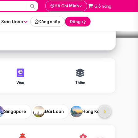
i hành
Hồ Chí Minh
Giỏ hàng
Tìm tour
tháng nào
Xem thêm
Đăng nhập
Đăng ký
Visa
Thêm
Singapore
Đài Loan
Hong Kong
Mỹ