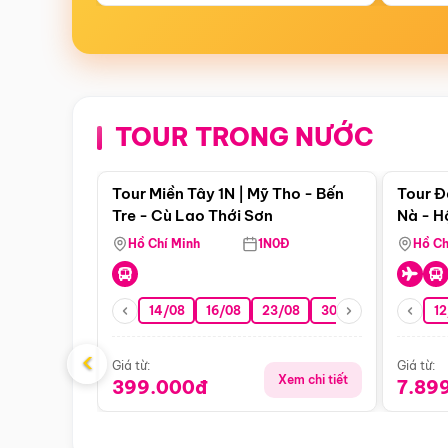
TOUR TRONG NƯỚC
Điểm nổi bật
Tour Miền Tây 1N | Mỹ Tho - Bến
Tour Đ
Tre - Cù Lao Thới Sơn
Nà - H
Nha
Hồ Chí Minh
1N0Đ
Hồ Ch
14/08
16/08
23/08
30/08
06/09
12
1
‹
Giá từ:
Giá từ:
Xem chi tiết
399.000đ
7.89