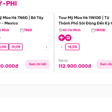
Ỹ-PHI
Điểm nổi bật
Điểm nổi
ỹ Mùa Hè 7N6Đ | Bờ Tây
Tour Mỹ Mùa Hè 11N10Đ | Từ
 - Mexico
Thành Phố Sôi Động Đến Kỳ
Thiên Nhiên Mỹ
í Minh
7N6Đ
Hồ Chí Minh
11N10Đ
8/08
19/09
14/08
Giá từ:
Xem chi tiết
Xem chi 
00.000đ
112.900.000đ