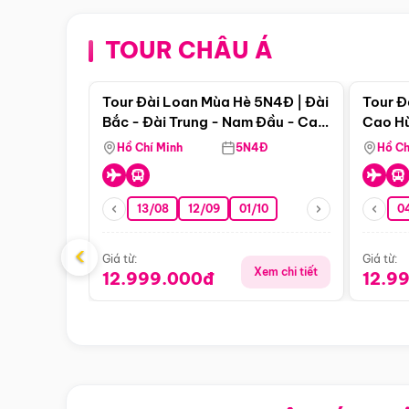
TOUR CHÂU Á
Điểm nổi bật
Tour Đài Loan Mùa Hè 5N4Đ | Đài
Tour Đ
Bắc - Đài Trung - Nam Đầu - Cao
Cao Hù
Hùng ( Bay Vn)
(Bay V
Hồ Chí Minh
5N4Đ
Hồ Ch
13/08
12/09
01/10
0
‹
Giá từ:
Giá từ:
Xem chi tiết
12.999.000đ
12.9