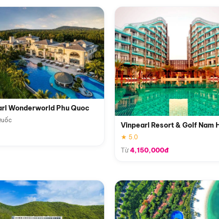
arl Wonderworld Phu Quoc
Quốc
Vinpearl Resort & Golf Nam 
★ 5.0
Từ
4,150,000đ