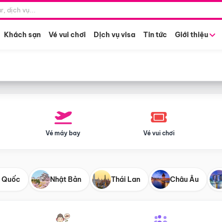
Điểm khởi hành
Tháng khở
Hồ Chí Minh
Bất kỳ 
Khách sạn
Vé vui chơi
Dịch vụ visa
Tin tức
Giới thiệu
Vé máy bay
Vé vui chơi
 Quốc
Nhật Bản
Thái Lan
Châu Âu