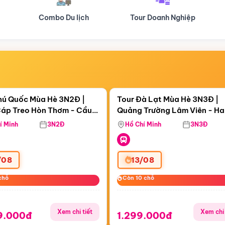
Tour Doanh Nghiệp
Du lịch Hành Hương
Điểm nổi bật
Điểm nổi
ngày 00:01:32
Còn
06 ngày 00:01:32
hú Quốc Mùa Hè 3N2Đ |
Tour Đà Lạt Mùa Hè 3N3Đ |
áp Treo Hòn Thơm - Cầu
Quảng Trường Lâm Viên - H
áp Treo Hòn Thơm
Công Viên Nước Aquatopia
Hill - Puppy Farm
í Minh
3N2Đ
Hồ Chí Minh
3N3Đ
/08
13/08
chỗ
chỗ
Còn 10 chỗ
Còn 10 chỗ
Xem chi tiết
Xem chi 
9.000đ
1.299.000đ