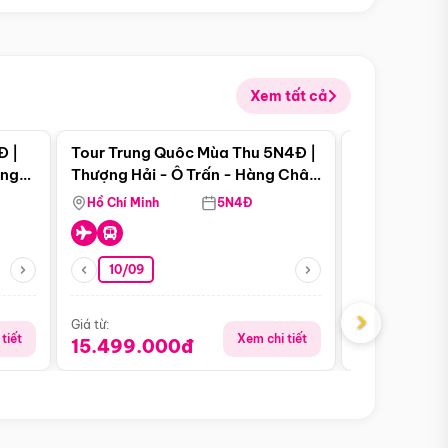
Xem tất cả
 bật
Điểm nổi bật
Đ |
Tour Trung Quôc Mùa Thu 5N4Đ |
Tour Trung
àng
Thượng Hải - Ô Trấn - Hàng Châu
| Thành Đô 
(Tour Không Shopping)
Viên Gấu Tr
Hồ Chí Minh
5N4Đ
Hồ Chí Minh
10/09
23/08
›
Giá từ:
Giá từ:
tiết
Xem chi tiết
15.499.000đ
16.999.0