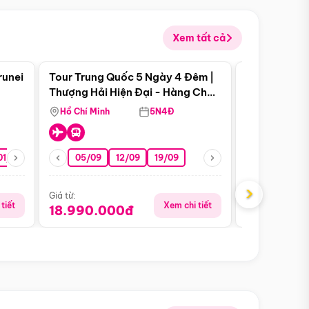
Xem tất cả
 bật
Điểm nổi bật
runei
Tour Trung Quốc 5 Ngày 4 Đêm |
Tour Trung 
Tour Hè
Thượng Hải Hiện Đại - Hàng Châu
Ân Thi - Trư
Nên Thơ - Ô Trấn Cổ Kính
Hồ Chí Minh
5N4Đ
Hồ Chí Minh
01/10
15/10
29/10
05/09
12/09
19/09
07/08
›
Giá từ:
Giá từ:
tiết
Xem chi tiết
18.990.000đ
16.990.0