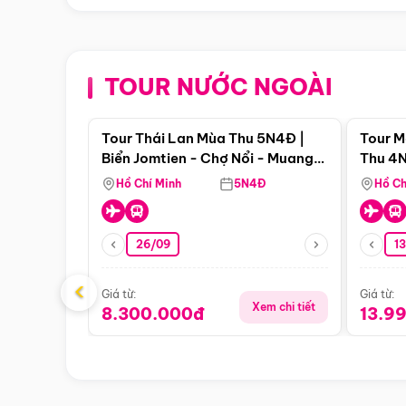
TOUR NƯỚC NGOÀI
Điểm nổi bật
Tour Thái Lan Mùa Thu 5N4Đ |
Tour M
Biển Jomtien - Chợ Nổi - Muang
Thu 4N
Boran - Suanthai
Malacc
Hồ Chí Minh
5N4Đ
Hồ Ch
Singa
26/09
1
‹
Giá từ:
Giá từ:
Xem chi tiết
8.300.000đ
13.9