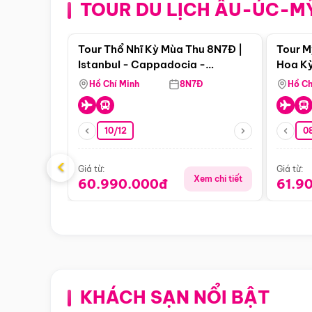
TOUR DU LỊCH ÂU-ÚC-M
Điểm nổi bật
Tour Thổ Nhĩ Kỳ Mùa Thu 8N7Đ |
Tour M
Istanbul - Cappadocia -
Hoa Kỳ
Pamukkale
Hồ Chí Minh
8N7Đ
Hồ Ch
10/12
0
‹
Giá từ:
Giá từ:
Xem chi tiết
60.990.000đ
61.9
KHÁCH SẠN NỔI BẬT