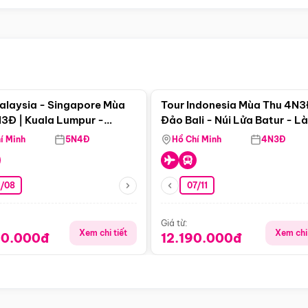
Điểm nổi bật
Điểm nổi
alaysia - Singapore Mùa
Tour Indonesia Mùa Thu 4N3
3Đ | Kuala Lumpur -
Đảo Bali - Núi Lửa Batur - L
a - Johor Baru -
Penglipuran
í Minh
5N4Đ
Hồ Chí Minh
4N3Đ
pore
3/08
07/11
Giá từ:
Xem chi tiết
Xem chi 
90.000đ
12.190.000đ