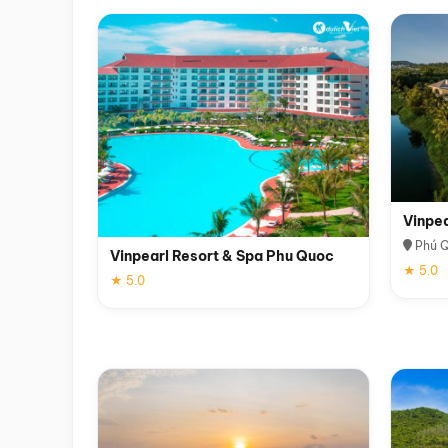
Vinpe
Phú 
Vinpearl Resort & Spa Phu Quoc
★ 5.0
★ 5.0